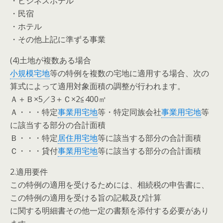
・ビジネスホテル
・民宿
・ホテル
・その他上記に準ずる事業
(4)土地が複数ある場合
小規模宅地
等の特例を複数の宅地に適用する場合、次の
算式によって適用対象面積の調整が行われます。
Ａ＋Ｂ×5／3＋Ｃ×2≦400㎡
Ａ・・・特定
事業用宅地
等・特定同族会社
事業用宅地
等
に該当する部分の合計面積
Ｂ・・・特定
居住用宅地
等に該当する部分の合計面積
Ｃ・・・貸付
事業用宅地
等に該当する部分の合計面積
2.適用要件
この特例の適用を受けるためには、相続税の申告書に、
この特例の適用を受ける旨の記載及び計算
に関する明細書その他一定の書類を添付する必要があり