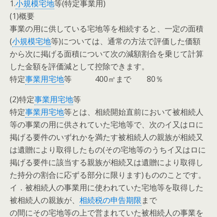
1.
小規模宅地
等(特定事業用)
(1)概要
事業の用に供している宅地等を相続すると、一定の面積
(
小規模宅地
等)については、通常の方法で評価した価額
から次に掲げる面積について次の減額割合を乗じて計算
した金額を評価減として控除できます。
特定
事業用宅地
等 400㎡まで 80％
(2)特定
事業用宅地
等
特定
事業用宅地
等とは、相続開始直前において被相続人
等の事業の用に供されていた宅地等で、次のイ又はロに
掲げる要件のいずれかを満たす被相続人の親族が相続又
は遺贈により取得したもの(その宅地等のうちイ又はロに
掲げる要件に該当する親族が相続又は遺贈により取得し
た持分の割合に応ずる部分に限ります)もののことです。
イ．被相続人の事業用に使われていた宅地等を取得した
被相続人の親族が、
相続税の申告期限
まで
の間にその宅地等の上で営まれていた被相続人の事業を