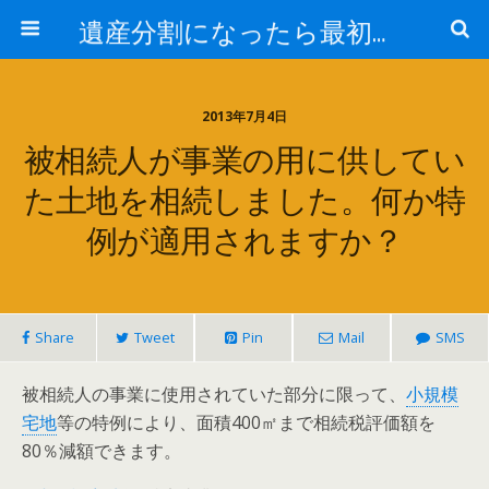
遺産分割になったら最初に見るサイト
2013年7月4日
被相続人が事業の用に供してい
た土地を相続しました。何か特
例が適用されますか？
Share
Tweet
Pin
Mail
SMS
被相続人の事業に使用されていた部分に限って、
小規模
宅地
等の特例により、面積400㎡まで相続税評価額を
80％減額できます。